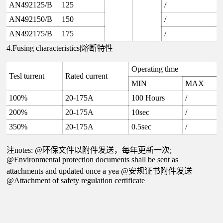
AN492125/B
125
/
AN492150/B
150
/
AN492175/B
175
/
4.Fusing characteristics|熔断特性
Operating tlme
Tesl turrent
Rated current
MIN
MAX
100%
20-175A
100 Hours
/
200%
20-175A
10sec
/
350%
20-175A
0.5sec
/
注notes: @环保文件以附件发送，每年更新一次;
@Environmental protection documents shall be sent as
attachments and updated once a yea @安规证书附件发送
@Attachment of safety regulation certificate