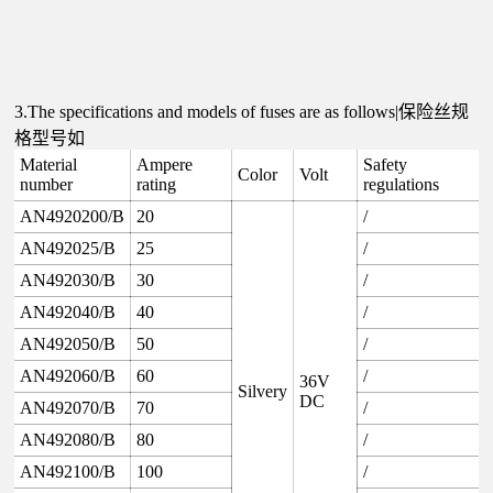
3.The specifications and models of fuses are as follows|保险丝规
格型号如
Material
Ampere
Safety
Color
Volt
number
rating
regulations
AN4920200/B
20
/
AN492025/B
25
/
AN492030/B
30
/
AN492040/B
40
/
AN492050/B
50
/
AN492060/B
60
/
36V
Silvery
DC
AN492070/B
70
/
AN492080/B
80
/
AN492100/B
100
/