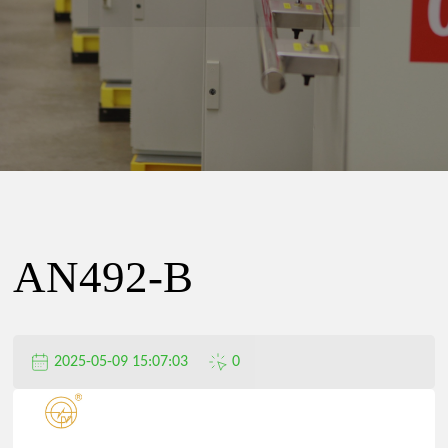
精
密
电
器
AN492-B
有
2025-05-09 15:07:03
0
限