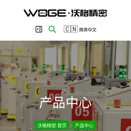
东
🇨🇳
简体中文
莞
市
沃
产品中心
格
沃格精密.首页
产品中心
/