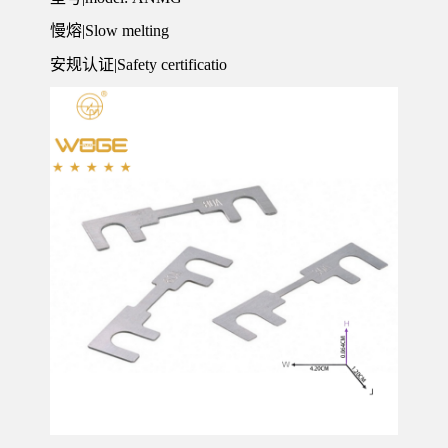
慢熔|Slow melting
安规认证|Safety certificatio