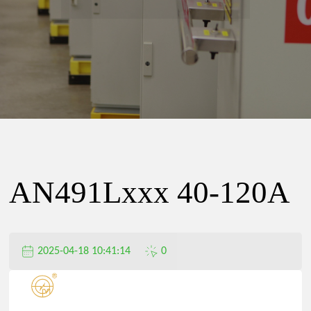
精
密
电
器
AN491Lxxx 40-120A
有
2025-04-18 10:41:14
0
限