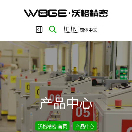
东
🇨🇳
简体中文
莞
市
沃
产品中心
格
沃格精密.首页
产品中心
/