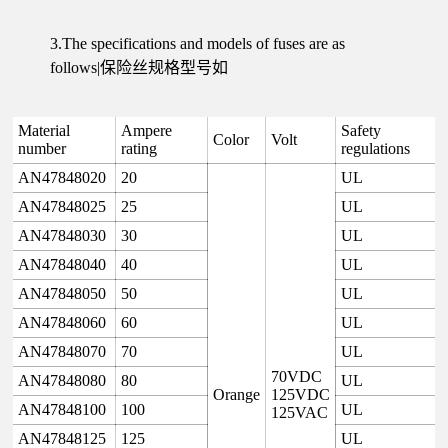
3.The specifications and models of fuses are as
follows|保险丝规格型号如
Material
Ampere
Safety
Color
Volt
number
rating
regulations
AN47848020
20
UL
AN47848025
25
UL
AN47848030
30
UL
AN47848040
40
UL
AN47848050
50
UL
AN47848060
60
UL
AN47848070
70
UL
70VDC
AN47848080
80
UL
Orange
125VDC
AN47848100
100
UL
125VAC
AN47848125
125
UL