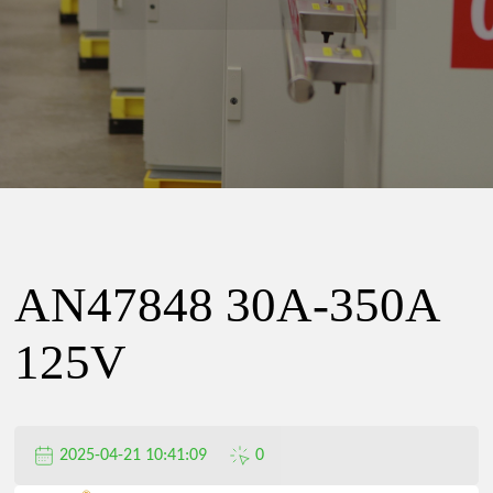
精
密
电
器
AN47848 30A-350A
有
125V
限
2025-04-21 10:41:09
0