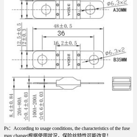
Ps：According to usage conditions, the characteristics of the fuse
may change|根据使用狀況，保险丝特性可能改变！