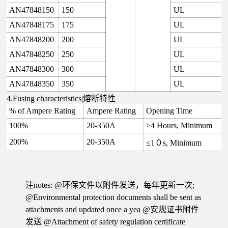
AN47848150
150
UL
AN47848175
175
UL
AN47848200
200
UL
AN47848250
250
UL
AN47848300
300
UL
AN47848350
350
UL
4.Fusing characteristics|熔断特性
% of Ampere Rating
Ampere Rating
Opening Time
100%
20-350A
≥4 Hours, Minimum
200%
20-350A
≤1０s, Minimum
注notes: @环保文件以附件发送，每年更新一次;
@Environmental protection documents shall be sent as
attachments and updated once a yea @安规证书附件
发送 @Attachment of safety regulation certificate