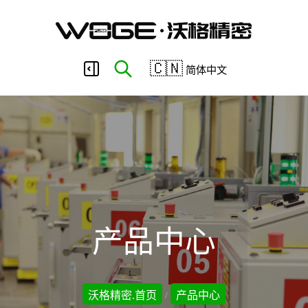
东
🇨🇳
简体中文
莞
市
沃
产品中心
格
沃格精密.首页
产品中心
/