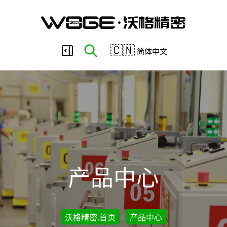
东
🇨🇳
简体中文
莞
市
沃
产品中心
格
沃格精密.首页
产品中心
/