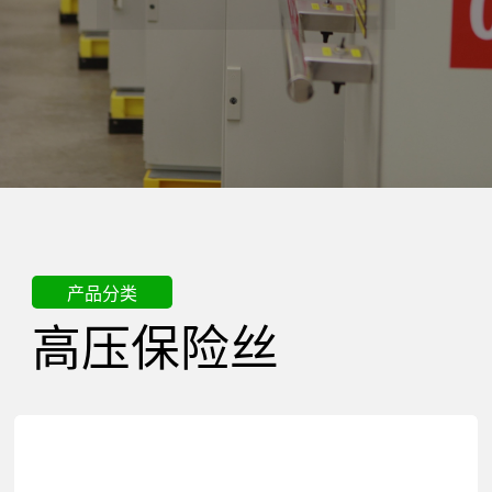
精
密
电
器
产品分类
高压保险丝
有
限