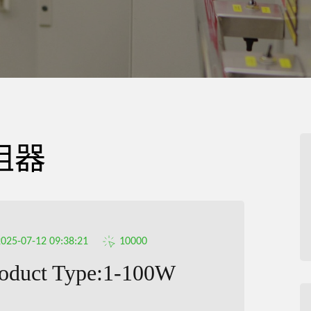
阻器
2025-07-12 09:38:21
10000
oduct Type:1-100W