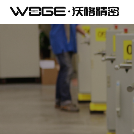
东
莞
市
沃
格