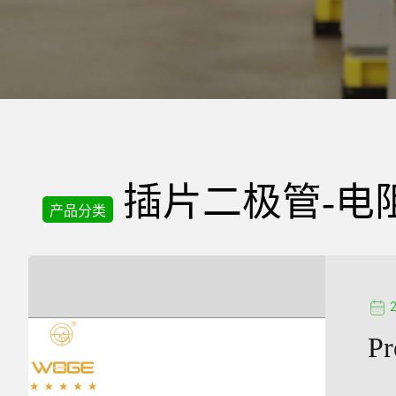
精
密
电
插片二极管-电
器
产品分类
有
Pr
限