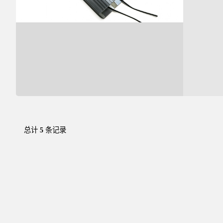
总计
5
条记录