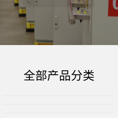
精
密
电
器
全部产品分类
有
插片二极管-电阻器
插片式保险丝
平板螺栓式保险丝
限
线束保险丝盒&座