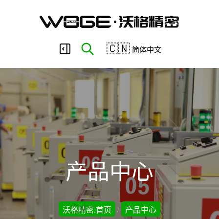
东
🇨🇳
简体中文
莞
市
沃
产品中心
格
沃格精密.首页
产品中心
/