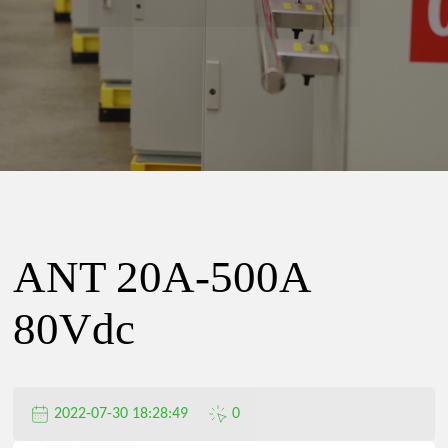
精
密
电
器
ANT 20A-500A
有
80Vdc
限
2022-07-30 18:28:49
0