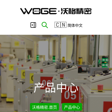
东
🇨🇳
简体中文
莞
市
沃
产品中心
格
沃格精密.首页
产品中心
/