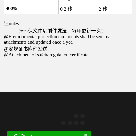
400%
0.2
秒
2
秒
注notes：
@
环保文件以附件发送，每年更新一次；
@Environmental protection documents shall be sent as
attachments and updated once a yea
@
安规证书附件发送
@Attachment of safety regulation certificate