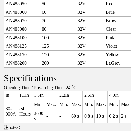
AN488050
50
32V
Red
AN488060
60
32V
Blue
AN488070
70
32V
Brown
AN488080
80
32V
Clear
AN488100
100
32V
Pink
AN488125
125
32V
Violet
AN488150
150
32V
Yellow
AN488200
200
32V
Lt.Grey
Specifications
Opening Time / Pre-arcing Time: 24 ℃
In
1.1In
1.5In
2.2In
2.5In
4.0In
Min.
Max.
Min.
Max.
Min.
Max.
Min.
Max.
30-
>4
3600
000A
Hours
-
-
60 s
0.8 s
10 s
0.2 s
2 s
s
注notes：