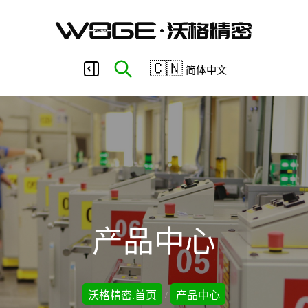
东
🇨🇳
简体中文
莞
市
沃
产品中心
格
沃格精密.首页
产品中心
/