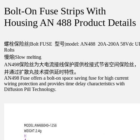
Bolt-On Fuse Strips With
Housing AN 488 Product Details
螺栓保险丝|Bolt FUSE 型号|model: AN488 20A-200A 58Vdc U
Rohs
慢熔|Slow melting
AN498保险丝为大电流接线保护提供栓接式节省空间保险丝，
并通过扩散丸技术提供延时特性。
AN498 Fuse offers a bolt-on space saving fuse for high current
wiring protection and provides time delay characteristics with
Diffusion Pill Technology.