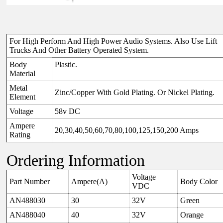
For High Perform And High Power Audio Systems. Also Use Lift
Trucks And Other Battery Operated System.
Body
Plastic.
Material
Metal
Zinc/Copper With Gold Plating. Or Nickel Plating.
Element
Voltage
58v DC
Ampere
20,30,40,50,60,70,80,100,125,150,200 Amps
Rating
Ordering Information
Voltage
Part Number
Ampere(A)
Body Color
VDC
AN488030
30
32V
Green
AN488040
40
32V
Orange