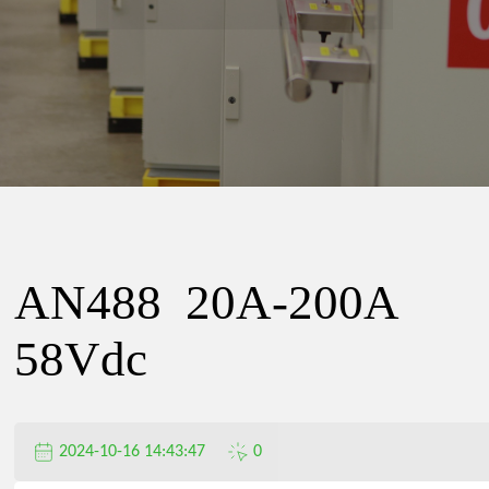
精
密
电
器
AN488 20A-200A
有
58Vdc
限
2024-10-16 14:43:47
0