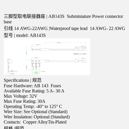
三脚型取电联接器座
| AB143S
Subminiature Power connector
base
引线
14
AWG-22AWG |Waterproof tape lead
14
AWG-
22
AWG
型号
| model: AB143S
Specifications | 规范
Fuse Hardware: AB
143
Fuses
Available Fuse Rating:
5
A-
30
A
Max Voltage: 32V
Max Fuse Rating:
30A
Operating Temp: -40° to 125° C
Wire Size: See Optional (Standard)
Wire Insulation: Optional (Standard)
Contacts: Copper AlloyTin-Plated
规格
|规范