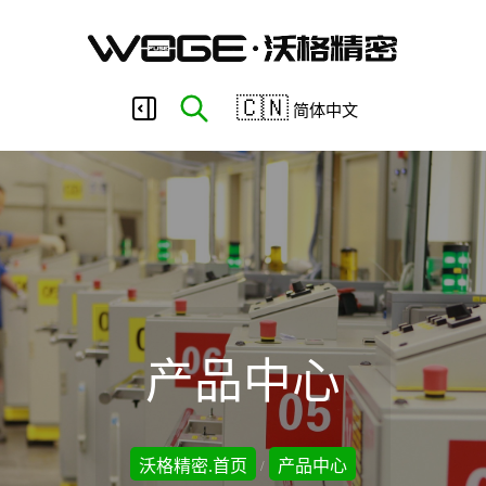
东
🇨🇳
简体中文
莞
市
沃
产品中心
格
沃格精密.首页
产品中心
/