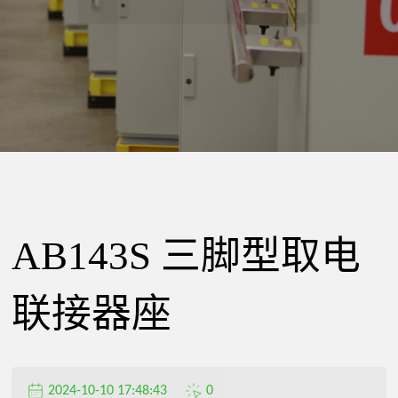
精
密
电
器
AB143S 三脚型取电
有
联接器座
限
2024-10-10 17:48:43
0