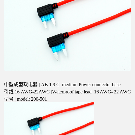
公
司
中型成型取电器
| AB
1
9
C medium Power connector base
引线
16
AWG-22AWG |Waterproof tape lead
16
AWG-
22
AWG
型号
| model: 200-501