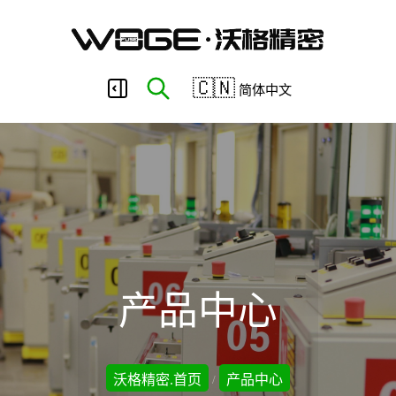
东
🇨🇳
简体中文
莞
市
沃
产品中心
格
沃格精密.首页
产品中心
/