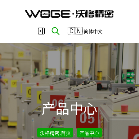
东
🇨🇳
简体中文
莞
市
沃
产品中心
格
沃格精密.首页
产品中心
/