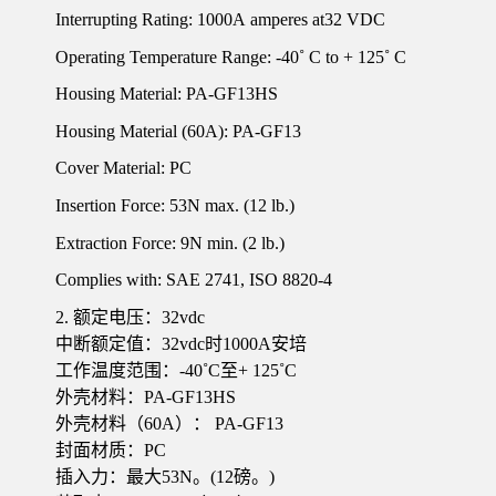
Interrupting Rating: 1000A amperes at32 VDC
Operating Temperature Range: -40˚ C to + 125˚ C
Housing Material: PA-GF13HS
Housing Material (60A): PA-GF13
Cover Material: PC
Insertion Force: 53N max. (12 lb.)
Extraction Force: 9N min. (2 lb.)
Complies with: SAE 2741, ISO 8820-4
2. 额定电压：32vdc
中断额定值：32vdc时1000A安培
工作温度范围：-40˚C至+ 125˚C
外壳材料：PA-GF13HS
外壳材料（60A）： PA-GF13
封面材质：PC
插入力：最大53N。(12磅。)