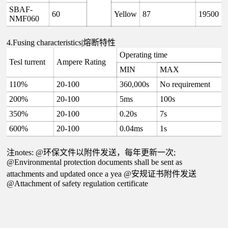
SBAF-
60
Yellow
87
19500
NMF060
4.Fusing characteristics|熔断特性
Operating time
Tesl turrent
Ampere Rating
MIN
MAX
110%
20-100
360,000s
No requirement
200%
20-100
5ms
100s
350%
20-100
0.20s
7s
600%
20-100
0.04ms
1s
注notes: @环保文件以附件发送，每年更新一次;
@Environmental protection documents shall be sent as
attachments and updated once a yea @安规证书附件发送
@Attachment of safety regulation certificate