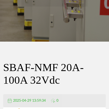
精
密
电
器
SBAF-NMF 20A-
有
100A 32Vdc
限
2025-04-29 13:59:34
0