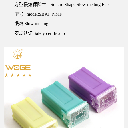
方型慢熔保险丝 | Square Shape Slow melting Fuse
型号 | model:SBAF-NMF
慢熔|Slow melting
安规认证|Safety certificatio