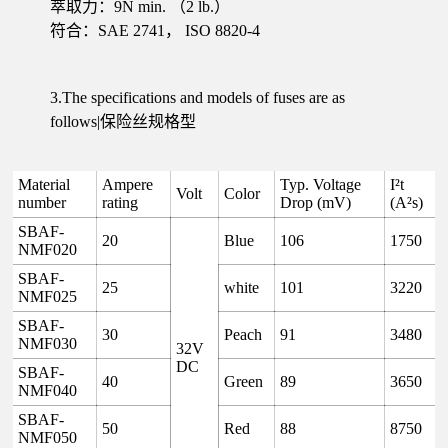
萃取力：9N min. （2 lb.）
符合：SAE 2741， ISO 8820-4
3.The specifications and models of fuses are as
follows|保险丝规格型
Material
Ampere
Typ. Voltage
I²t
Volt
Color
number
rating
Drop (mV)
(A²s)
SBAF-
20
Blue
106
1750
NMF020
SBAF-
25
white
101
3220
NMF025
SBAF-
30
Peach
91
3480
NMF030
32V
DC
SBAF-
40
Green
89
3650
NMF040
SBAF-
50
Red
88
8750
NMF050