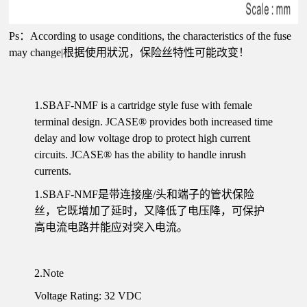
Ps：According to usage conditions, the characteristics of the fuse
may change|根据使用狀況，保险丝特性可能改变！
1.SBAF-NMF is a cartridge style fuse with female
terminal design. JCASE® provides both increased time
delay and low voltage drop to protect high current
circuits. JCASE® has the ability to handle inrush
currents.
1.SBAF-NMF是带连接座/头和端子的管状保险
丝，它既增加了延时，又降低了电压降，可保护
高电流电路并能应对突入电流。
2.Note
Voltage Rating: 32 VDC