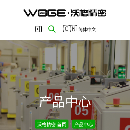
东
🇨🇳
简体中文
莞
市
沃
产品中心
格
沃格精密.首页
产品中心
/