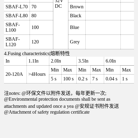
32V
DC
SBAF-L70
70
Brown
SBAF-L80
80
Black
SBAF-
100
Blue
L100
SBAF-
120
Grey
L120
4.Fusing characteristics|熔断特性
In
1.1In
2.0In
3.5In
6.0In
Min
Max
Min
Max
Min
Max
20-120A
>4Hours
5 s
100 s
0.2 s
7 s
0.04 s
1 s
注notes: @环保文件以附件发送，每年更新一次;
@Environmental protection documents shall be sent as
attachments and updated once a yea @安规证书附件发送
@Attachment of safety regulation certificate