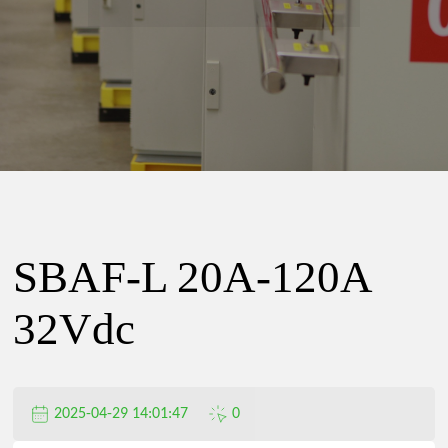
精
密
电
器
SBAF-L 20A-120A
有
32Vdc
限
2025-04-29 14:01:47
0