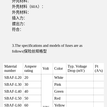
外壳材料：
外壳材料（60A）：
外壳材料：
插入力：
拔出力：
符合：
3.The specifications and models of fuses are as
follows|保险丝规格型
Material
Ampere
Typ. Voltage
I²t
Volt
Color
number
rating
Drop (mV)
(A²s)
SBAF-L20
20
White
SBAF-L30
30
Pink
SBAF-L40
40
Green
SBAF-L50
50
Red
SBAF-L60
60
Yellow