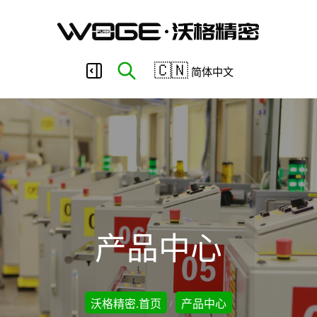
东
🇨🇳
简体中文
莞
市
沃
产品中心
格
沃格精密.首页
产品中心
/