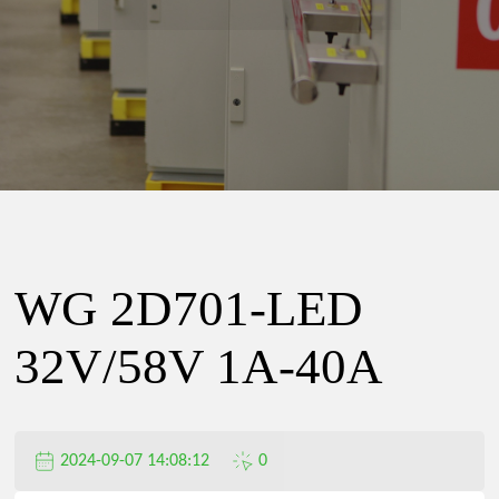
精
密
电
器
WG 2D701-LED
有
32V/58V 1A-40A
限
2024-09-07 14:08:12
0