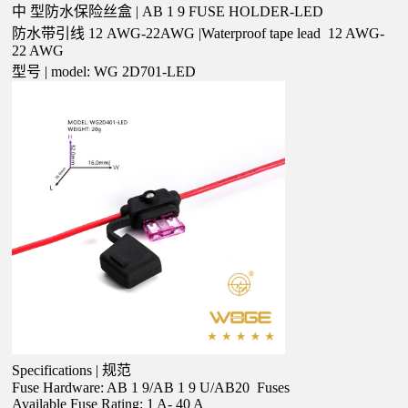
中
型防水保险丝盒
| AB
1
9 FUSE HOLDER-LED
防水带引线
12
AWG-22AWG |Waterproof tape lead
12
AWG-
22
AWG
型号
| model: WG
2D701-LED
Specifications | 规范
Fuse Hardware: AB
1
9/AB
1
9
U/AB20
Fuses
Available Fuse Rating:
1
A-
40
A