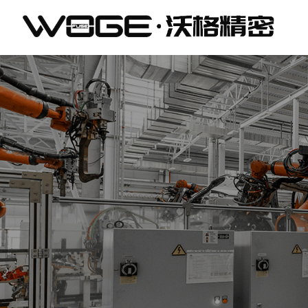
东
莞
市
沃
格